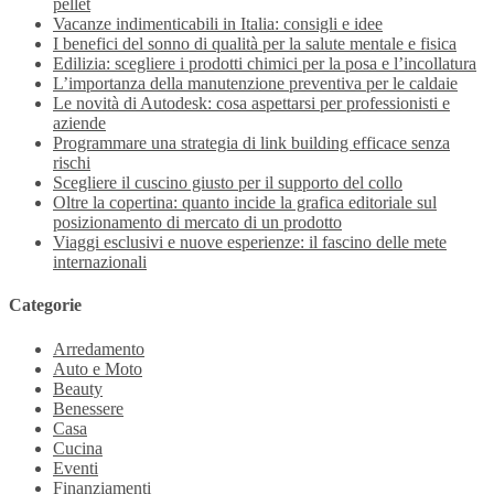
pellet
Vacanze indimenticabili in Italia: consigli e idee
I benefici del sonno di qualità per la salute mentale e fisica
Edilizia: scegliere i prodotti chimici per la posa e l’incollatura
L’importanza della manutenzione preventiva per le caldaie
Le novità di Autodesk: cosa aspettarsi per professionisti e
aziende
Programmare una strategia di link building efficace senza
rischi
Scegliere il cuscino giusto per il supporto del collo
Oltre la copertina: quanto incide la grafica editoriale sul
posizionamento di mercato di un prodotto
Viaggi esclusivi e nuove esperienze: il fascino delle mete
internazionali
Categorie
Arredamento
Auto e Moto
Beauty
Benessere
Casa
Cucina
Eventi
Finanziamenti